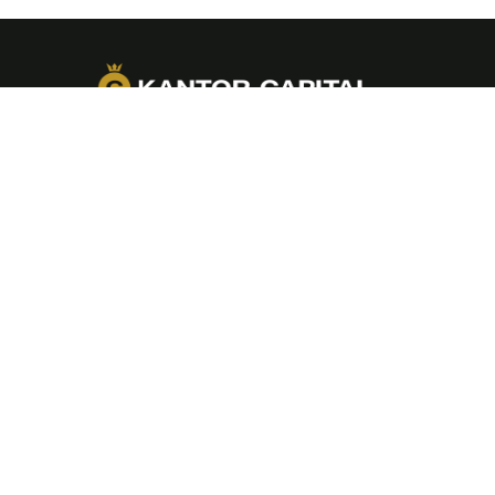
Kantor Capital to sieć kantorów stacjonarnych,
specjalizująca się w wymianie walut, sprzedaży
złota inwestycyjnego i realizacji przelewów
Western Union. Działamy tam, gdzie jesteś
– w najlepszych lokalizacjach w całej Polsce.