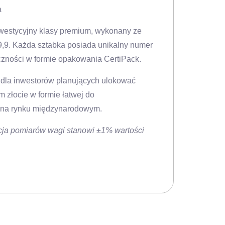
a
nwestycyjny klasy premium, wykonany ze
9,9. Każda sztabka posiada unikalny numer
tyczności w formie opakowania CertiPack.
 dla inwestorów planujących ulokować
m złocie w formie łatwej do
 na rynku międzynarodowym.
ncja pomiarów wagi stanowi ±1% wartości