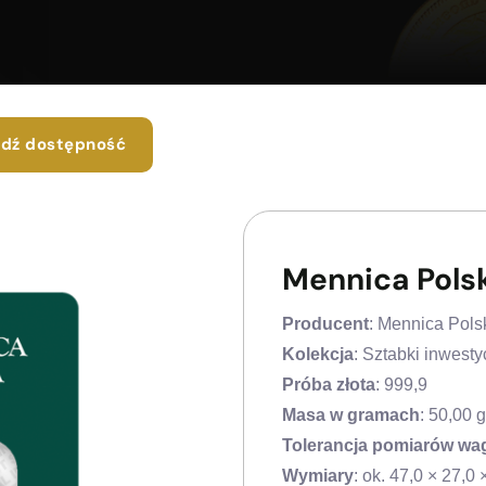
dź dostępność
Mennica Polsk
Producent
: Mennica Pols
Kolekcja
: Sztabki inwesty
Próba złota
: 999,9
Masa w gramach
: 50,00 g
Tolerancja pomiarów wa
Wymiary
: ok. 47,0 × 27,0