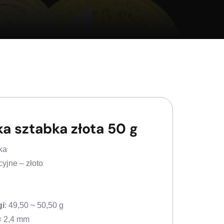
a sztabka złota 50 g
ka
cyjne – złoto
gi
: 49,50 ~ 50,50 g
 × 2,4 mm